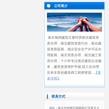
公司简介
南京翰韬建筑主要经营
南京建筑资
质办理
南京建筑资质代办
南京建
，
，
筑资质延期
南京安全生产许可证办
，
理延期
南京资质办理
南京施工资
，
，
质办理
十六年专注南京建筑企业服
，
务
，建筑资质维护升级,技工证办理
且有丰富的建造师工程师资源...
【更
多详情】
联系方式
地址：南京市鼓楼区牌楼巷47号星月大