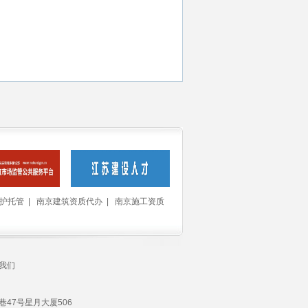
护托管
|
南京建筑资质代办
|
南京施工资质
我们
楼巷47号星月大厦506