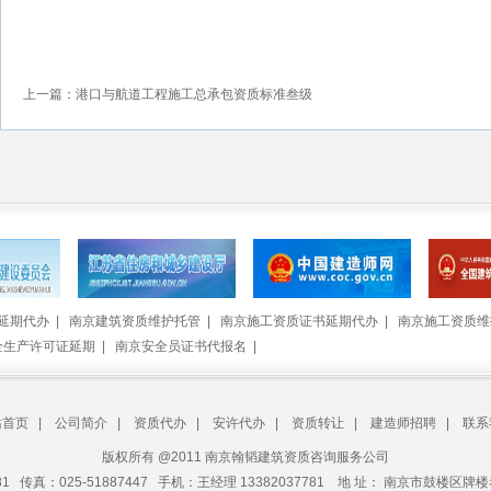
上一篇：港口与航道工程施工总承包资质标准叁级
延期代办
|
南京建筑资质维护托管
|
南京施工资质证书延期代办
|
南京施工资质维
全生产许可证延期
|
南京安全员证书代报名
|
站首页
|
公司简介
|
资质代办
|
安许代办
|
资质转让
|
建造师招聘
|
联系
版权所有 @2011 南京翰韬建筑资质咨询服务公司
781 传真：025-51887447 手机：王经理 13382037781 地 址： 南京市鼓楼区牌