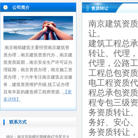
公司简介
资质转让
南京建筑资
让。
建筑工程总
南京翰韬建筑主要经营
南京建筑资
转让、代理
质办理
南京建筑资质代办
南京建
，
，
代理，公路
筑资质延期
南京安全生产许可证办
，
理延期
南京资质办理
南京施工资
，
，
工程总包资
质办理
十六年专注南京建筑企业服
，
电工程资质
务
，建筑资质维护升级,技工证办理
程总承包资
且有丰富的建造师工程师资源...
【更
多详情】
程专包三级
务资质转让
务好、安心
联系方式
务资质转让
地址：南京市鼓楼区牌楼巷47号星月大