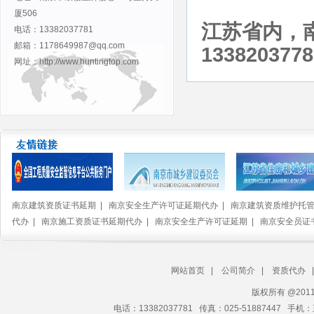
厦506
江苏省内，
电话：13382037781
邮箱：1178649987@qq.com
1338203778
网址：http://www.huntingtop.com
南京建筑资质证书延期
|
南京安全生产许可证延期代办
|
南京建筑资质维护托
代办
|
南京施工资质证书延期代办
|
南京安全生产许可证延期
|
南京安全员证
网站首页
|
公司简介
|
资质代办
版权所有 @20
电话：13382037781 传真：025-51887447 手