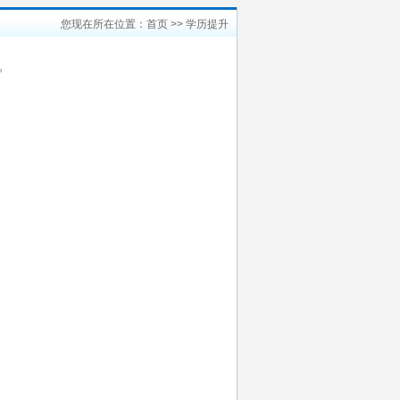
您现在所在位置：
首页
>> 学历提升
。