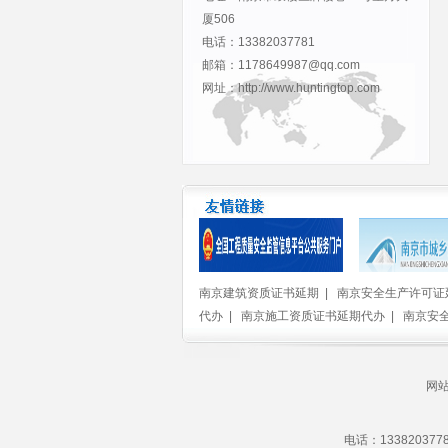
厦506
电话：13382037781
邮箱：1178649987@qq.com
网址：http://www.huntingtop.com
南京建筑资质证书延期
|
南京安全生产许可证
代办
|
南京施工资质证书延期代办
|
南京安
网
电话：13382037