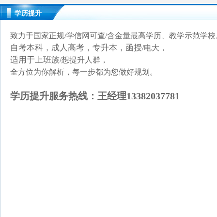
学历提升
致力于国家正规/学信网可查/含金量最高学历、教学示范学校
自考本科，成人高考，专升本，函授
/
电大，
适用于上班族
/想
提升人群，
全方位为你解析，每一步都为您做好规划。
学历提升服务热线：王经理13382037781