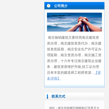
公司简介
南京翰韬建筑主要经营
南京建筑资
质办理
南京建筑资质代办
南京建
，
，
筑资质延期
南京安全生产许可证办
，
理延期
南京资质办理
南京施工资
，
，
质办理
十六年专注南京建筑企业服
，
务
，建筑资质维护升级,技工证办理
且有丰富的建造师工程师资源...
【更
多详情】
联系方式
地址：南京市鼓楼区牌楼巷47号星月大