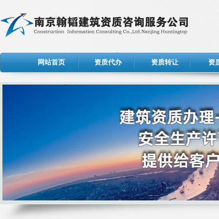
网站首页
资质代办
资质转让
资